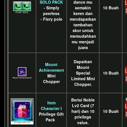
SOLO PACK
dance mu
- Simply
semakin
10 Buah
peerless
keren dan
- Fiery pole
mendapatkan
tambahan
skor untuk
memudahkan
mu menjadi
juara
Dapatkan
Mount
Mount
Achievement
Special
10 Buah
Mini
Limited Mini
Chopper
Chopper.
Berisi Noble
Item
Lv2 Card (7
Character I
hari) dan 10
10 Buah
Privilege Gift
privilege
Pack
value.