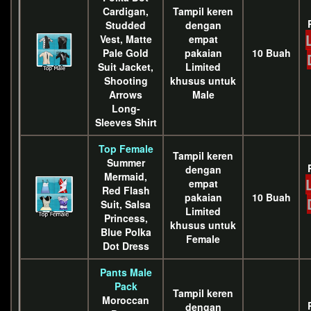
Cardigan,
Tampil keren
Studded
dengan
Vest, Matte
empat
Pale Gold
pakaian
10 Buah
Suit Jacket,
Limited
Shooting
khusus untuk
Arrows
Male
Long-
Sleeves Shirt
Top Female
Tampil keren
Summer
dengan
Mermaid,
empat
Red Flash
pakaian
10 Buah
Suit, Salsa
Limited
Princess,
khusus untuk
Blue Polka
Female
Dot Dress
Pants Male
Pack
Tampil keren
Moroccan
dengan