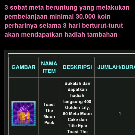
3 sobat meta beruntung yang melakukan
pembelanjaan minimal 30.000 koin
perharinya selama 3 hari berturut-turut
akan mendapatkan hadiah tambahan
NAMA
GAMBAR
DESKRIPSI
JUMLAH/DUR
ITEM
Bukalah dan
dapatkan
hadiah
langsung 400
Toast
Golden Lily,
The
50 Meta Moon
1
Moon
Cake dan
Pack
Title Epic
Toast The