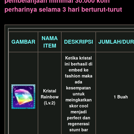
perharinya selama 3 hari berturut-turut
NAMA
GAMBAR
DESKRIPSI
JUMLAH/DUR
ITEM
Ketika kristal
ini berhasil di
embed ke
fashion maka
ada
kesempatan
Kristal
untuk
Rainbow
1 Buah
meingkatkan
(Lv.2)
skor cool
menjadi
perfect dan
regenerasi
stunt bar