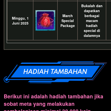
Bukalah dan
dapatkan
March
berbagai
Minggu, 1
Special
macam
Juni 2025
Package
hadiah
special di
dalamnya
Berikut ini adalah hadiah tambahan jika
sobat meta yang melakukan
pembelanjaan minimal 30.000 koin