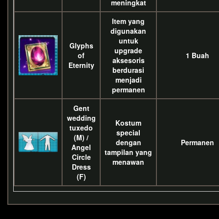
meningkat
Item yang
digunakan
untuk
Glyphs
upgrade
of
1 Buah
aksesoris
Eternity
berdurasi
menjadi
permanen
Gent
wedding
Kostum
tuxedo
special
(M) /
dengan
Permanen
Angel
tampilan yang
Circle
menawan
Dress
(F)