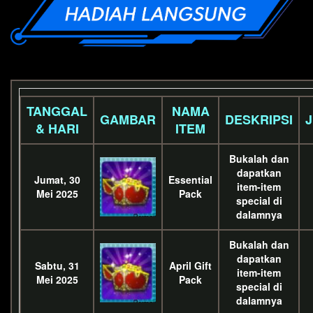
TANGGAL
NAMA
GAMBAR
DESKRIPSI
& HARI
ITEM
Bukalah dan
dapatkan
Jumat, 30
Essential
item-item
Mei 2025
Pack
special di
dalamnya
Bukalah dan
dapatkan
Sabtu, 31
April Gift
item-item
Mei 2025
Pack
special di
dalamnya