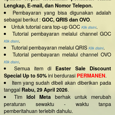
Lengkap, E-mail, dan Nomor Telepon.
Pembayaran yang bisa digunakan adalah
sebagai berikut :
.
GOC, QRIS dan OVO
Untuk tutorial cara top-up GOC
.
Klik disini
Tutorial pembayaran melalui channel GOC
.
Klik disini
Tutorial pembayaran melalui QRIS
.
Klik disini
Tutorial pembayaran melalui channel OVO
.
Klik disini
Semua item di
Easter Sale Discount
ini berdurasi
.
Special Up to 50%
PERMANEN
Item yang sudah dibeli akan diberikan pada
tanggal
.
Rabu, 29 April 2026
Tim
berhak untuk merubah
Idol Meta
peraturan sewaktu - waktu tanpa
pemberitahuan terlebih dahulu.