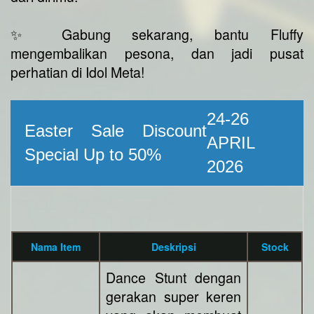
✨ Gabung sekarang, bantu Fluffy
mengembalikan pesona, dan jadi pusat
perhatian di Idol Meta!
24-26
Easter Sale Discount
APRIL
Special Up to 50%
2026
Nama Item
Deskripsi
Stock
Dance Stunt dengan
gerakan super keren